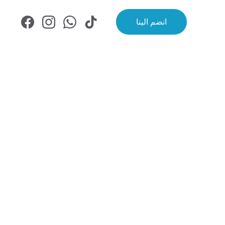
انضم الينا
حيث يلتقي نور 
بآفاق المستقبـ
تُقدّم مدارس MAGIS تعل
المرحلة الثانوية، في بيئة تجمع بين الرع