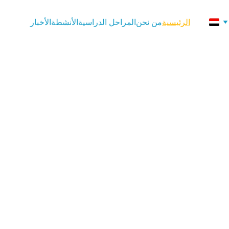
الرئيسية
من نحن
المراحل الدراسية
الأنشطة
الأخبار
المعرفة 
ل
يما متكاملًا من السنوات الأولى وحتى 
اية الحقيقية، والابتكار 