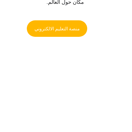
مكان حول العالم.
منصة التعليم الالكتروني
من نحن؟
من مرحلة الروضة حتى التخرج من الثان
الجنسيات. تدرّس المنهج اليمني في مواد ا